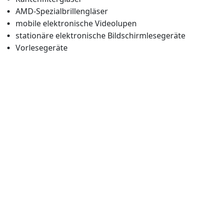
AMD-Spezialbrillengläser
mobile elektronische Videolupen
stationäre elektronische Bildschirmlesegeräte
Vorlesegeräte
Öffnungszeiten:
Montag bis Freitag: 9:00 bis 13:00 Uhr
Montag bis Freitag: 13:30 bis 18:30 Uhr
Samstag: 10:00 bis 14:00 Uhr